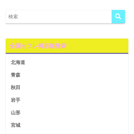
全国セフレ掲示板検索
北海道
青森
秋田
岩手
山形
宮城