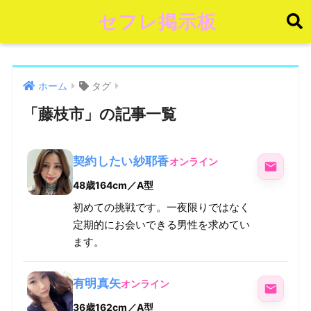
セフレ掲示板
ホーム
タグ
「藤枝市」の記事一覧
契約したい紗耶香
オンライン
48歳
164cm／A型
初めての挑戦です。一夜限りではなく
定期的にお会いできる男性を求めてい
ます。
有明真矢
オンライン
36歳
162cm／A型